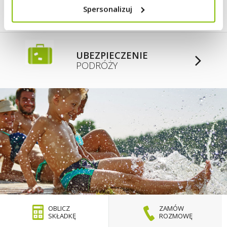
przetwarzamy dane osobowe znajdziesz
Polityce
Spersonalizuj
prywatności
.
KOMPLEKSOWA
OCHRONA NIERUCHOMOŚCI
OD SZEREGU
ZDARZEŃ LOSOWYCH
DOWIEDZ SIĘ WIĘCEJ »
UBEZPIECZENIE
PODRÓŻY
OBLICZ
ZAMÓW
SKŁADKĘ
ROZMOWĘ