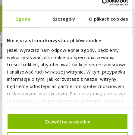
Zgoda
Szczegóły
O plikach cookies
Niniejsza strona korzysta z plików cookie
Jeżeli wyrazisz nam odpowiednie zgody, będziemy
wykorzystywać plik cookie do spersonalizowania
treści i reklam, aby oferować funkcje społecznościowe
OBLICZ
ZAMÓW
i analizować ruch w naszej witrynie. W tym przypadku
SKŁADKĘ
ROZMOWĘ
informacje o tym, jak korzystasz z naszej witryny,
będziemy udostępniać partnerom społecznościowym,
ZGŁOŚ
AGENCI /
reklamowym i analitycznym. Partnerzy mogą połączyć
SZKODĘ
PLACÓWKI
PROAMA
te informacje z innymi danymi otrzymanymi od Ciebie
lub uzyskanymi podczas korzystania z ich usług.
UBEZPIECZENIE
MIESZKANIA
Zezwól na wszystkie
Szczegółowe informacje o tym kim jesteśmy, jak
można się z nami skontaktować i w jaki sposób
OBLICZ SKŁADKĘ ON-LINE